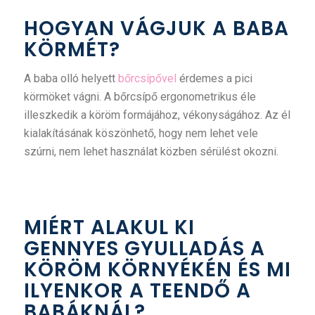
HOGYAN VÁGJUK A BABA
KÖRMÉT?
A baba olló helyett
bőrcsípővel
érdemes a pici
körmöket vágni. A bőrcsípő ergonometrikus éle
illeszkedik a köröm formájához, vékonyságához. Az él
kialakításának köszönhető, hogy nem lehet vele
szúrni, nem lehet használat közben sérülést okozni.
MIÉRT ALAKUL KI
GENNYES GYULLADÁS A
KÖRÖM KÖRNYÉKÉN ÉS MI
ILYENKOR A TEENDŐ A
BABÁKNÁL?