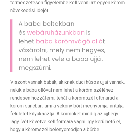
természetesen figyelembe kell venni az egyén köröm
növekedési idejét.
A baba boltokban
és
webáruházunkban
is
lehet
baba körömvágó olló
t
vásárolni, mely nem hegyes,
nem lehet vele a baba ujját
megszúrni.
Viszont vannak babák, akiknek duci húsos ujjai vannak,
nekik a baba ollóval nem lehet a köröm széléhez
rendesen hozzáférni, tehát a körömszél ottmarad a
köröm sáncban, ami a vékony bőrt megnyomja, irritálja,
felületét kilyukasztja. A körmöket mindig az ujjhegy
lágy ívét követve kell formára vágni. Így kerülhető el,
hogy a körömszél belenyomódjon a bőrbe.