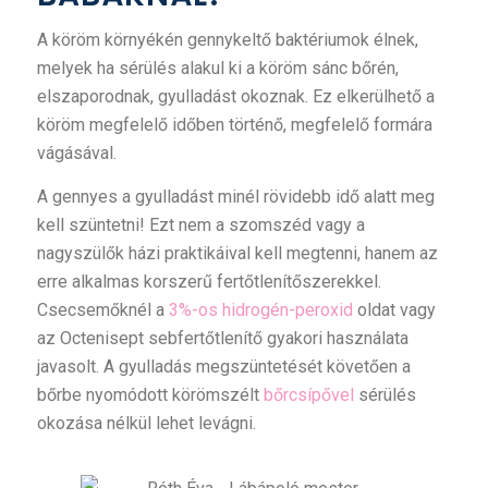
A köröm környékén gennykeltő baktériumok élnek,
melyek ha sérülés alakul ki a köröm sánc bőrén,
elszaporodnak, gyulladást okoznak. Ez elkerülhető a
köröm megfelelő időben történő, megfelelő formára
vágásával.
A gennyes a gyulladást minél rövidebb idő alatt meg
kell szüntetni! Ezt nem a szomszéd vagy a
nagyszülők házi praktikáival kell megtenni, hanem az
erre alkalmas korszerű fertőtlenítőszerekkel.
Csecsemőknél a
3%-os hidrogén-peroxid
oldat vagy
az Octenisept sebfertőtlenítő gyakori használata
javasolt. A gyulladás megszüntetését követően a
bőrbe nyomódott körömszélt
bőrcsípővel
sérülés
okozása nélkül lehet levágni.