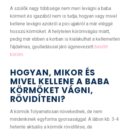
A szülők nagy többsége nem meri levágni a baba
körmeit és igazából nem is tudja, hogyan vagy mivel
kellene levágni azokról a pici ujjakról a már eléggé
hosszú körmöket. A helytelen körömvágás miatt,
pedig már ebben a korban is kialakulhat a kellemetlen
fájdalmas, gyulladással járó úgynevezett
benőtt
köröm
.
HOGYAN, MIKOR ÉS
MIVEL KELLENE A BABA
KÖRMÖKET VÁGNI,
RÖVIDÍTENI?
A körmök folyamatosan növekednek, de nem
mindenkinek egyforma gyorsasággal. A lábon kb. 3-4
hetente aktuális a körmök rövidítése, de