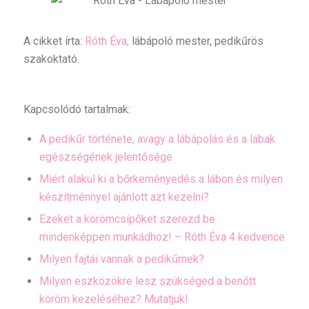
A cikket írta:
Róth Éva,
lábápoló mester, pedikűrös
szakoktató.
Kapcsolódó tartalmak:
A pedikűr története, avagy a lábápolás és a lábak
egészségének jelentősége
Miért alakul ki a bőrkeményedés a lábon és milyen
készítménnyel ajánlott azt kezelni?
Ezeket a körömcsípőket szerezd be
mindenképpen munkádhoz! – Róth Éva 4 kedvence
Milyen fajtái vannak a pedikűrnek?
Milyen eszközökre lesz szükséged a benőtt
köröm kezeléséhez? Mutatjuk!