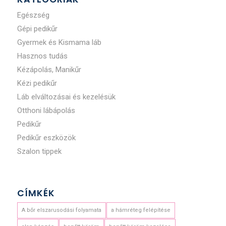
Egészség
Gépi pedikűr
Gyermek és Kismama láb
Hasznos tudás
Kézápolás, Manikűr
Kézi pedikűr
Láb elváltozásai és kezelésük
Otthoni lábápolás
Pedikűr
Pedikűr eszközök
Szalon tippek
CÍMKÉK
A bőr elszarusodási folyamata
a hámréteg felépítése