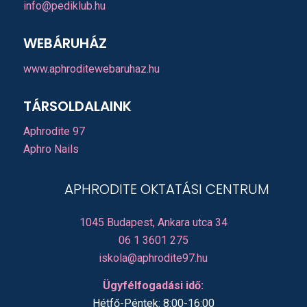
info@pediklub.hu
WEBÁRUHÁZ
www.aphroditewebaruhaz.hu
TÁRSOLDALAINK
Aphrodite 97
Aphro Nails
APHRODITE OKTATÁSI CENTRUM
1045 Budapest, Ankara utca 34
06 1 3601 275
iskola@aphrodite97.hu
Ügyfélfogadási idő:
Hétfő-Péntek: 8:00-16:00