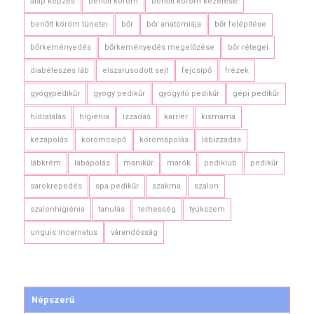
alap képzés
benőtt köröm
benőtt köröm kezelése
benőtt köröm tünetei
bőr
bőr anatómiája
bőr felépítése
bőrkeményedés
bőrkeményedés megelőzése
bőr rétegei
diabéteszes láb
elszarusodott sejt
fejcsípő
frézek
gyógypedikűr
gyógy pedikűr
gyógyító pedikűr
gépi pedikűr
hidratálás
higiénia
izzadás
karrier
kismama
kézápolás
körömcsípő
körömápolás
lábizzadás
lábkrém
lábápolás
manikűr
marók
pediklub
pedikűr
sarokrepedés
spa pedikűr
szakma
szalon
szalonhigiénia
tanulás
terhesség
tyúkszem
unguis incarnatus
várandósság
Népszerű