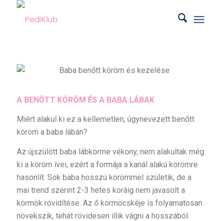
A BENŐTT KÖRÖM ÉS A BABA LÁBAK
Miért alakul ki ez a kellemetlen, úgynevezett benőtt
köröm a baba lábán?
Az újszülött baba lábkörme vékony, nem alakultak még
ki a köröm ívei, ezért a formája a kanál alakú körömre
hasonlít. Sok baba hosszú körömmel születik, de a
mai trend szerint 2-3 hetes koráig nem javasolt a
körmök rövidítése. Az ő körmöcskéje is folyamatosan
növekszik, tehát rövidesen illik vágni a hosszából.