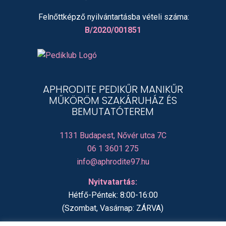
Felnőttképző nyilvántartásba vételi száma:
B/2020/001851
APHRODITE PEDIKŰR MANIKŰR
MŰKÖRÖM SZAKÁRUHÁZ ÉS
BEMUTATÓTEREM
1131 Budapest, Nővér utca 7C
06 1 3601 275
info@aphrodite97.hu
Nyitvatartás:
Hétfő-Péntek: 8:00-16:00
(Szombat, Vasárnap: ZÁRVA)