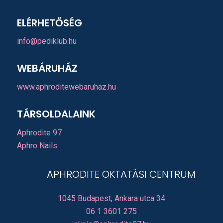
ELÉRHETŐSÉG
info@pediklub.hu
WEBÁRUHÁZ
www.aphroditewebaruhaz.hu
TÁRSOLDALAINK
Aphrodite 97
Aphro Nails
APHRODITE OKTATÁSI CENTRUM
1045 Budapest, Ankara utca 34
06 1 3601 275