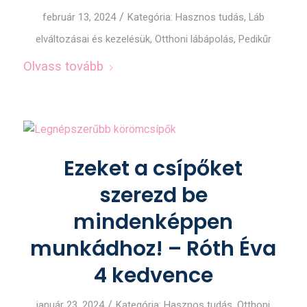
/
február 13, 2024
Kategória:
Hasznos tudás
,
Láb
elváltozásai és kezelésük
,
Otthoni lábápolás
,
Pedikűr
Olvass tovább
Ezeket a csípőket
szerezd be
mindenképpen
munkádhoz! – Róth Éva
4 kedvence
/
január 23, 2024
Kategória:
Hasznos tudás
,
Otthoni