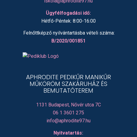
iskola@aphrodite97.hu
Ügyfélfogadási idő:
Hétfő-Péntek: 8:00-16:00
Felnőttképző nyilvántartásba vételi száma:
B/2020/001851
APHRODITE PEDIKŰR MANIKŰR
MŰKÖRÖM SZAKÁRUHÁZ ÉS
BEMUTATÓTEREM
1131 Budapest, Nővér utca 7C
06 1 3601 275
info@aphrodite97.hu
Nyitvatartás: