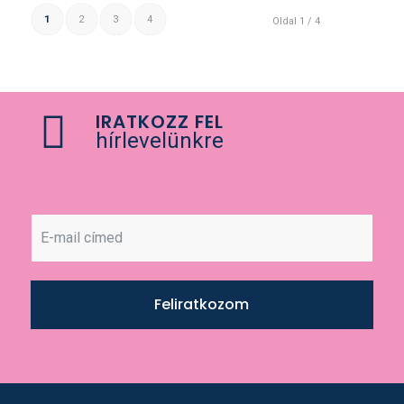
1
2
3
4
Oldal 1 / 4
IRATKOZZ FEL
hírlevelünkre
Feliratkozom