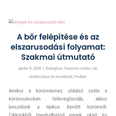
A bőr felépítése és az
elszarusodási folyamat:
Szakmai útmutató
/
április 9, 2026
Kategória:
Hasznos tudás
,
Láb
elváltozásai és kezelésük
,
Pedikűr
Amikor a körömlemez oldalsó széle a
körömsáncban fellevegősödik, akkor
beszélünk a tipikus benőtt körömről.
Cikkünkből megtudhatod ennek okait és