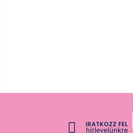
Több, mint 1000 minőségi
termék kedvező árakon.
IRATKOZZ FEL
hírlevelünkre