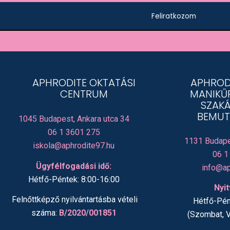
Feliratkozom
APHRODITE OKTATÁSI
APHROD
CENTRUM
MANIKŰ
SZAKÁ
BEMUT
1045 Budapest, Ankara utca 34
06 1 3601 275
1131 Budape
iskola@aphrodite97.hu
06 1
Ügyfélfogadási idő:
info@ap
Hétfő-Péntek: 8:00-16:00
Nyit
Felnőttképző nyilvántartásba vételi
Hétfő-Pén
száma:
B/2020/001851
(Szombat, 