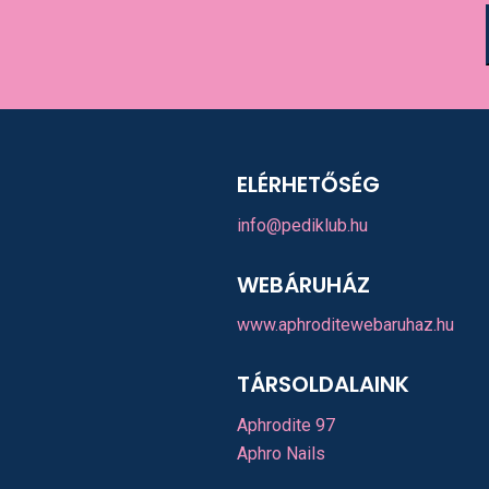
ELÉRHETŐSÉG
info@pediklub.hu
WEBÁRUHÁZ
www.aphroditewebaruhaz.hu
TÁRSOLDALAINK
Aphrodite 97
Aphro Nails