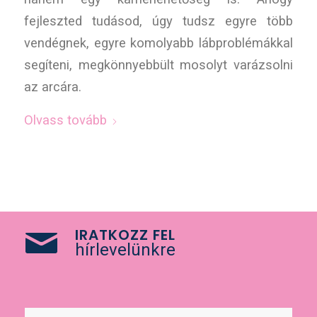
fejleszted tudásod, úgy tudsz egyre több
vendégnek, egyre komolyabb lábproblémákkal
segíteni, megkönnyebbült mosolyt varázsolni
az arcára.
Olvass tovább
IRATKOZZ FEL
hírlevelünkre