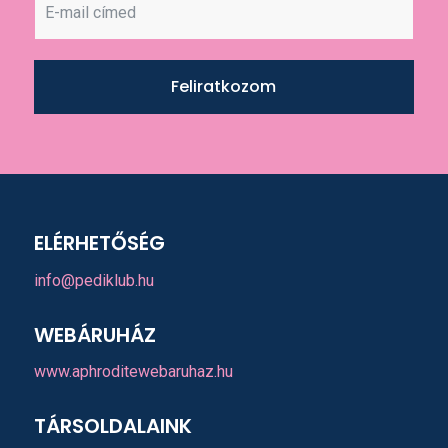
Feliratkozom
ELÉRHETŐSÉG
info@pediklub.hu
WEBÁRUHÁZ
www.aphroditewebaruhaz.hu
TÁRSOLDALAINK