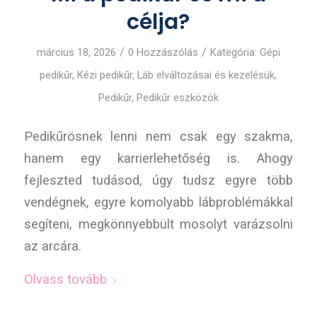
célja?
/
/
március 18, 2026
0 Hozzászólás
Kategória:
Gépi
pedikűr
,
Kézi pedikűr
,
Láb elváltozásai és kezelésük
,
Pedikűr
,
Pedikűr eszközök
Pedikűrösnek lenni nem csak egy szakma,
hanem egy karrierlehetőség is. Ahogy
fejleszted tudásod, úgy tudsz egyre több
vendégnek, egyre komolyabb lábproblémákkal
segíteni, megkönnyebbült mosolyt varázsolni
az arcára.
Olvass tovább