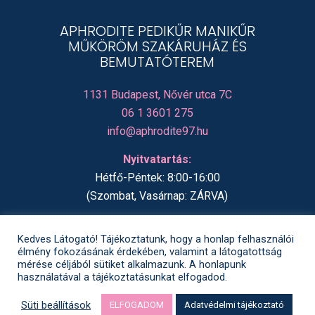
APHRODITE PEDIKŰR MANIKŰR
MŰKÖRÖM SZAKÁRUHÁZ ÉS
BEMUTATÓTEREM
1131 Budapest, Nővér utca 7C
06 1 3601 275
info@aphrodite97.hu
Nyitvatartás:
Hétfő-Péntek: 8:00-16:00
(Szombat, Vasárnap: ZÁRVA)
Kedves Látogató! Tájékoztatunk, hogy a honlap felhasználói
élmény fokozásának érdekében, valamint a látogatottság
mérése céljából sütiket alkalmazunk. A honlapunk
használatával a tájékoztatásunkat elfogadod.
©2008 - 2025 PediKlub - Minden jog fenntarva. |
OnlineStory.hu
|
Süli
Andi Visuals
Süti beállítások
ELFOGADOM
Adatvédelmi tájékoztató