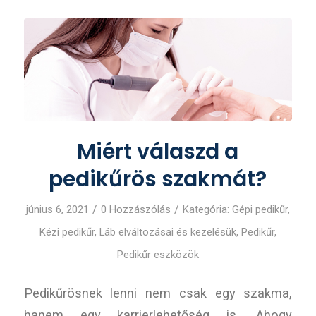
Miért válaszd a
pedikűrös szakmát?
/
/
június 6, 2021
0 Hozzászólás
Kategória:
Gépi pedikűr
,
Kézi pedikűr
,
Láb elváltozásai és kezelésük
,
Pedikűr
,
Pedikűr eszközök
Pedikűrösnek lenni nem csak egy szakma,
hanem egy karrierlehetőség is. Ahogy