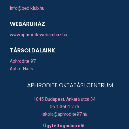
info@pediklub.hu
WEBÁRUHÁZ
www.aphroditewebaruhaz.hu
TÁRSOLDALAINK
Aphrodite 97
Aphro Nails
APHRODITE OKTATÁSI CENTRUM
1045 Budapest, Ankara utca 34
06 1 3601 275
iskola@aphrodite97.hu
Ügyfélfogadási idő: