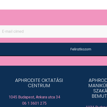
Feliratkozom
APHRODITE OKTATÁSI
APHROD
CENTRUM
MANIKŰ
SZAKÁ
BEMUT
1045 Budapest, Ankara utca 34
06 1 3601 275