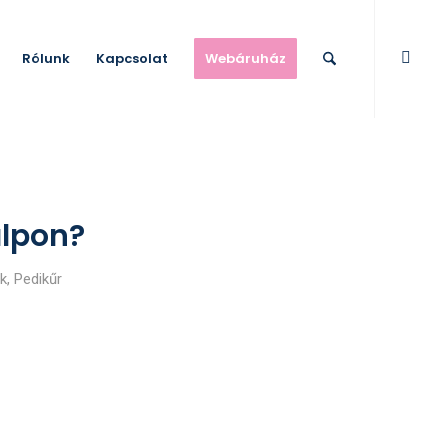
Rólunk
Kapcsolat
Webáruház
alpon?
k
,
Pedikűr