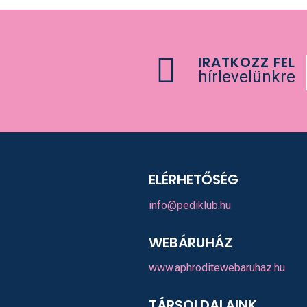
IRATKOZZ FEL
hírlevelünkre
ELÉRHETŐSÉG
info@pediklub.hu
WEBÁRUHÁZ
www.aphroditewebaruhaz.hu
TÁRSOLDALAINK