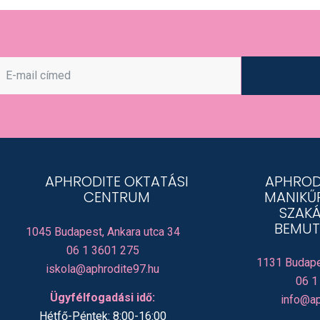
APHRODITE OKTATÁSI
APHROD
CENTRUM
MANIKŰ
SZAKÁ
BEMUT
1045 Budapest, Ankara utca 34
06 1 3601 275
1131 Budape
iskola@aphrodite97.hu
06 1
Ügyfélfogadási idő:
info@ap
Hétfő-Péntek: 8:00-16:00