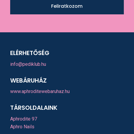
Feliratkozom
ELÉRHETŐSÉG
info@pediklub.hu
WEBÁRUHÁZ
www.aphroditewebaruhaz.hu
TÁRSOLDALAINK
Aphrodite 97
Aphro Nails