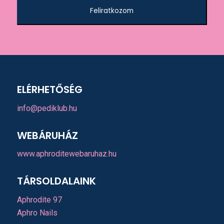
Feliratkozom
ELÉRHETŐSÉG
info@pediklub.hu
WEBÁRUHÁZ
www.aphroditewebaruhaz.hu
TÁRSOLDALAINK
Aphrodite 97
Aphro Nails